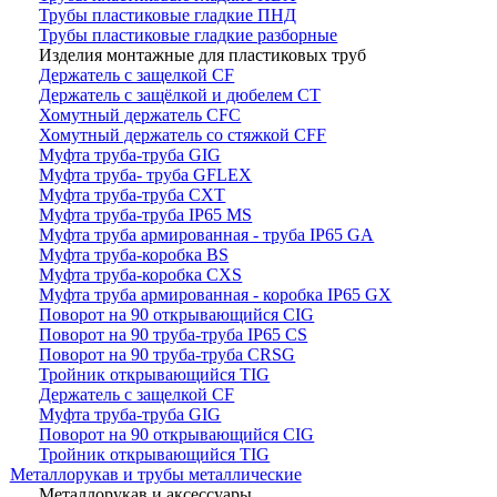
Трубы пластиковые гладкие ПНД
Трубы пластиковые гладкие разборные
Изделия монтажные для пластиковых труб
Держатель с защелкой CF
Держатель с защёлкой и дюбелем CT
Хомутный держатель CFC
Хомутный держатель со стяжкой CFF
Муфта труба-труба GIG
Муфта труба- труба GFLEX
Муфта труба-труба CXT
Муфта труба-труба IP65 MS
Муфта труба армированная - труба IP65 GA
Муфта труба-коробка BS
Муфта труба-коробка CXS
Муфта труба армированная - коробка IP65 GX
Поворот на 90 открывающийся CIG
Поворот на 90 труба-труба IP65 CS
Поворот на 90 труба-труба CRSG
Тройник открывающийся TIG
Держатель с защелкой CF
Муфта труба-труба GIG
Поворот на 90 открывающийся CIG
Тройник открывающийся TIG
Металлорукав и трубы металлические
Металлорукав и аксессуары