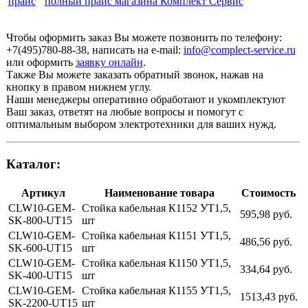
полный прайс магазина Комплект Сервис
Чтобы оформить заказ Вы можете позвонить по телефону:
+7(495)780-88-38
, написать на e-mail:
info@complect-service.ru
или оформить
заявку онлайн
.
Также Вы можете заказать обратный звонок, нажав на
кнопку в правом нижнем углу.
Наши менеджеры оперативно обработают и укомплектуют
Ваш заказ, ответят на любые вопросы и помогут с
оптимальным выбором электротехники для ваших нужд.
Каталог:
Артикул
Наименование товара
Стоимость
CLW10-GEM-
Стойка кабельная К1152 УТ1,5,
595,98 руб.
SK-800-UT15
шт
CLW10-GEM-
Стойка кабельная К1151 УТ1,5,
486,56 руб.
SK-600-UT15
шт
CLW10-GEM-
Стойка кабельная К1150 УТ1,5,
334,64 руб.
SK-400-UT15
шт
CLW10-GEM-
Стойка кабельная К1155 УТ1,5,
1513,43 руб.
SK-2200-UT15
шт