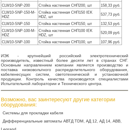
CLW10-SNP-200
Стойка настенная СНП200, шт
158,33 руб.
CLW10-SNP-150-M-
Стойка настенная СНП150 IEK
537,73 руб.
HDZ
HDZ, шт
CLW10-SNP-150
Стойка настенная СНП150, шт
132,53 руб.
CLW10-SNP-100-M-
Стойка настенная СНП100 IEK
520,09 руб.
HDZ
HDZ, шт
CLW10-SNP-100
Стойка настенная СНП100, шт
107,96 руб.
ИЭК - крупнейший российский электротехнический
производитель, известный более десяти лет в странах СНГ.
Основным направлением компании является производство и
поставка низковольтного распределительного оборудования,
кабеленесущих систем, светотехнической и установочной
продукции. Контроль качества производится специалистами
Испытательной лаборатории и Технического центра.
Возможно, вас заинтересуют другие категории
оборудования:
Системы для прокладки кабеля
Дифференциальные автоматы АВТД TDM, АД 12, АД 14, ABB,
Legrand