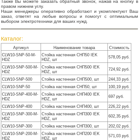
Также Вы можете заказать обратный звонок, нажав на кнопку в
правом нижнем углу.
Наши менеджеры оперативно обработают и укомплектуют Ваш
заказ, ответят на любые вопросы и помогут с оптимальным
выбором электротехники для ваших нужд.
Каталог:
Артикул
Наименование товара
Стоимость
CLW10-SNP-50-M-
Стойка настенная СНП50 IEK
578,05 руб.
HDZ
HDZ, шт
CLW10-SNP-500-M-
Стойка настенная СНП500 IEK
724,92 руб.
HDZ
HDZ, шт
CLW10-SNP-500
Стойка настенная СНП500, шт
244,33 руб.
CLW10-SNP-50
Стойка настенная СНП50, шт
100,19 руб.
CLW10-SNP-400-M-
Стойка настенная СНП400 IEK
697 руб.
HDZ
HDZ, шт
CLW10-SNP-400
Стойка настенная СНП400, шт
226,22 руб.
CLW10-SNP-300-M-
Стойка настенная СНП300 IEK
602,35 руб.
HDZ
HDZ, шт
CLW10-SNP-300
Стойка настенная СНП300, шт
202,02 руб.
CLW10-SNP-200-M-
Стойка настенная СНП200 IEK
571,03 руб.
HDZ
HDZ, шт