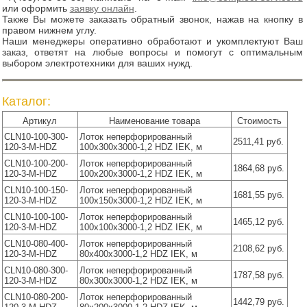
или оформить
заявку онлайн
.
Также Вы можете заказать обратный звонок, нажав на кнопку в
правом нижнем углу.
Наши менеджеры оперативно обработают и укомплектуют Ваш
заказ, ответят на любые вопросы и помогут с оптимальным
выбором электротехники для ваших нужд.
Каталог:
Артикул
Наименование товара
Стоимость
CLN10-100-300-
Лоток неперфорированный
2511,41 руб.
120-3-M-HDZ
100х300х3000-1,2 HDZ IEK, м
CLN10-100-200-
Лоток неперфорированный
1864,68 руб.
120-3-M-HDZ
100х200х3000-1,2 HDZ IEK, м
CLN10-100-150-
Лоток неперфорированный
1681,55 руб.
120-3-M-HDZ
100х150х3000-1,2 HDZ IEK, м
CLN10-100-100-
Лоток неперфорированный
1465,12 руб.
120-3-M-HDZ
100х100х3000-1,2 HDZ IEK, м
CLN10-080-400-
Лоток неперфорированный
2108,62 руб.
120-3-M-HDZ
80х400х3000-1,2 HDZ IEK, м
CLN10-080-300-
Лоток неперфорированный
1787,58 руб.
120-3-M-HDZ
80х300х3000-1,2 HDZ IEK, м
CLN10-080-200-
Лоток неперфорированный
1442,79 руб.