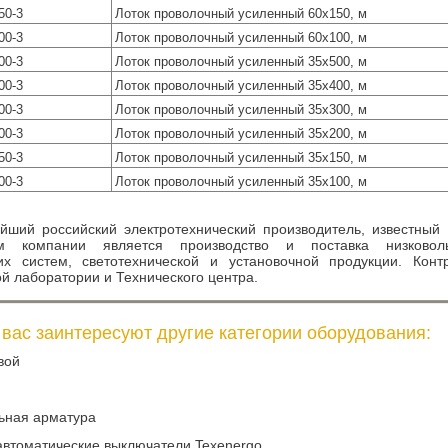
50-3
Лоток проволочный усиленный 60х150, м
00-3
Лоток проволочный усиленный 60х100, м
00-3
Лоток проволочный усиленный 35х500, м
00-3
Лоток проволочный усиленный 35х400, м
00-3
Лоток проволочный усиленный 35х300, м
00-3
Лоток проволочный усиленный 35х200, м
50-3
Лоток проволочный усиленный 35х150, м
00-3
Лоток проволочный усиленный 35х100, м
йший российский электротехнический производитель, известный
м компании является производство и поставка низковольт
их систем, светотехнической и установочной продукции. Конт
й лаборатории и Технического центра.
вас заинтересуют другие категории оборудования:
вой
ьная арматура
втоматические выключатели Texenergo