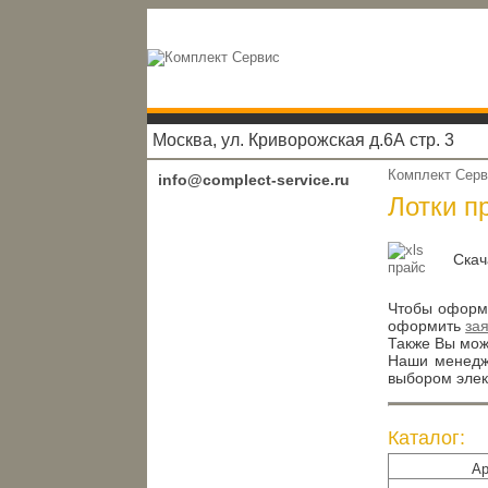
Москва, ул. Криворожская д.6А стр. 3
Комплект Сер
info@complect-service.ru
Лотки п
Скач
Чтобы оформи
оформить
за
Также Вы може
Наши менедже
выбором элек
Каталог:
Ар