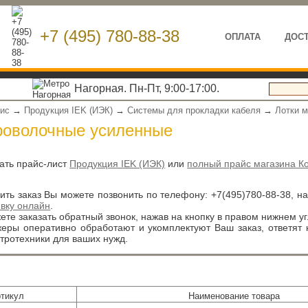
+7 (495) 780-88-38
ОПЛАТА
ДОС
Нагорная. Пн-Пт, 9:00-17:00.
вис
→
Продукция IEK (ИЭК)
→
Системы для прокладки кабеля
→
Лотки м
роволочные усиленные
ать прайс-лист
Продукция IEK (ИЭК)
или
полный прайс магазина К
ть заказ Вы можете позвонить по телефону:
+7(495)780-88-38
, н
явку онлайн
.
те заказать обратный звонок, нажав на кнопку в правом нижнем уг
ры оперативно обработают и укомплектуют Ваш заказ, ответят
тротехники для ваших нужд.
тикул
Наименование товара