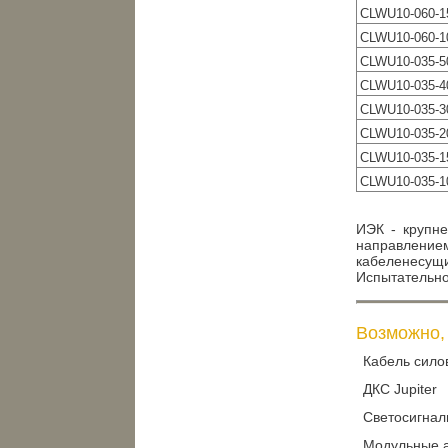
CLWU10-060-1
CLWU10-060-1
CLWU10-035-5
CLWU10-035-4
CLWU10-035-3
CLWU10-035-2
CLWU10-035-1
CLWU10-035-1
ИЭК - крупне
направление
кабеленесущ
Испытательно
Возможно, 
Кабель сило
ДКС Jupiter
Светосигнал
Модульные а