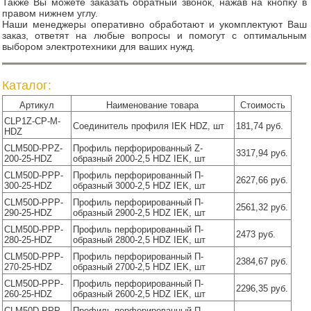
Также Вы можете заказать обратный звонок, нажав на кнопку в
правом нижнем углу.
Наши менеджеры оперативно обработают и укомплектуют Ваш
заказ, ответят на любые вопросы и помогут с оптимальным
выбором электротехники для ваших нужд.
Каталог:
Артикул
Наименование товара
Стоимость
CLP1Z-CP-M-
Соединитель профиля IEK HDZ, шт
181,74 руб.
HDZ
CLM50D-PPZ-
Профиль перфорированный Z-
3317,94 руб.
200-25-HDZ
образный 2000-2,5 HDZ IEK, шт
CLM50D-PPP-
Профиль перфорированный П-
2627,66 руб.
300-25-HDZ
образный 3000-2,5 HDZ IEK, шт
CLM50D-PPP-
Профиль перфорированный П-
2561,32 руб.
290-25-HDZ
образный 2900-2,5 HDZ IEK, шт
CLM50D-PPP-
Профиль перфорированный П-
2473 руб.
280-25-HDZ
образный 2800-2,5 HDZ IEK, шт
CLM50D-PPP-
Профиль перфорированный П-
2384,67 руб.
270-25-HDZ
образный 2700-2,5 HDZ IEK, шт
CLM50D-PPP-
Профиль перфорированный П-
2296,35 руб.
260-25-HDZ
образный 2600-2,5 HDZ IEK, шт
CLM50D-PPP-
Профиль перфорированный П-