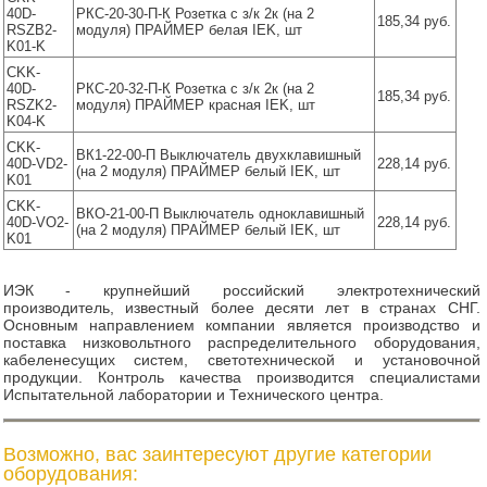
40D-
РКС-20-30-П-К Розетка с з/к 2к (на 2
185,34 руб.
RSZB2-
модуля) ПРАЙМЕР белая IEK, шт
K01-K
CKK-
40D-
РКС-20-32-П-К Розетка с з/к 2к (на 2
185,34 руб.
RSZK2-
модуля) ПРАЙМЕР красная IEK, шт
K04-K
CKK-
ВК1-22-00-П Выключатель двухклавишный
40D-VD2-
228,14 руб.
(на 2 модуля) ПРАЙМЕР белый IEK, шт
K01
CKK-
ВКО-21-00-П Выключатель одноклавишный
40D-VO2-
228,14 руб.
(на 2 модуля) ПРАЙМЕР белый IEK, шт
K01
ИЭК - крупнейший российский электротехнический
производитель, известный более десяти лет в странах СНГ.
Основным направлением компании является производство и
поставка низковольтного распределительного оборудования,
кабеленесущих систем, светотехнической и установочной
продукции. Контроль качества производится специалистами
Испытательной лаборатории и Технического центра.
Возможно, вас заинтересуют другие категории
оборудования: