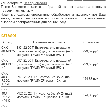
или оформить
заявку онлайн
.
Также Вы можете заказать обратный звонок, нажав на кнопку в
правом нижнем углу.
Наши менеджеры оперативно обработают и укомплектуют Ваш
заказ, ответят на любые вопросы и помогут с оптимальным
выбором электротехники для ваших нужд.
Каталог:
Артикул
Наименование товара
Стоимость
CKK-
ВК4-22-00-П Выключатель проходной
40D-PD2-
(переключатель) двухклавишный (на 2
229,59 руб.
K01
модуля) ПРАЙМЕР белый IEK, шт
CKK-
ВК4-21-00-П Выключатель проходной
40D-PO2-
(переключатель) одноклавишный (на 2
229,59 руб.
K01
модуля) ПРАЙМЕР белый IEK, шт
CKK-
40D-
РКС-20-20-П-К Розетка без з/к 2к (на 2
174,88 руб.
RSB2-
модуля) ПРАЙМЕР белая IEK, шт
K01-K
CKK-
40D-
РКС-20-22-П-К Розетка без з/к 2к (на 2
174,88 руб.
RSK2-
модуля) ПРАЙМЕР красная IEK, шт
K04-K
CKK-