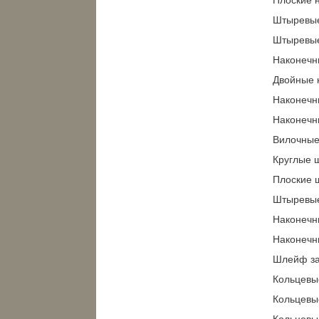
Штыревые
Штыревые
Наконечн
Двойные 
Наконечн
Наконечни
Вилочные
Круглые 
Плоские 
Штыревые
Наконечни
Наконечн
Шлейф з
Кольцевы
Кольцевые
Кольцевы