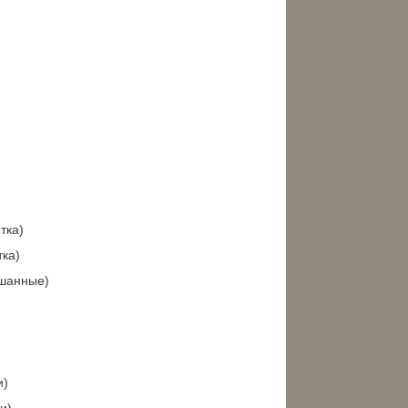
тка)
ка)
ешанные)
и)
и)