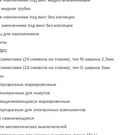
 медная трубка
е наконечники под винт без изоляции
 наконечники под винт без изоляции
ы для наконечников
нты
 ДКС
символами (24 символа на планке), тип M ширина 2,3мм.
символами (24 символа на планке), тип G ширина 3мм.
ры
 прозрачные маркировочные
 поперечные для хомутов
 защелкивающиеся маркировочные
 прозрачные для электронных компонентов
 самоклеящиеся
для автоматических выключателей
вертикальная для клеммных колодок, длина 15мм