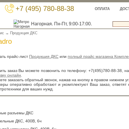
+7 (495) 780-88-38
ОПЛАТА
ДОС
Нагорная. Пн-Пт, 9:00-17:00.
вис
→
Продукция ДКС
adro
ать прайс-лист
Продукция ДКС
или
полный прайс магазина Компле
ть заказ Вы можете позвонить по телефону:
+7(495)780-88-38
, н
явку онлайн
.
те заказать обратный звонок, нажав на кнопку в правом нижнем уг
ры оперативно обработают и укомплектуют Ваш заказ, ответят
тротехники для ваших нужд.
ые разъемы ДКС
ельные ДКС, 400В, 6ч
ытой установки ДКС, 400В, 6ч