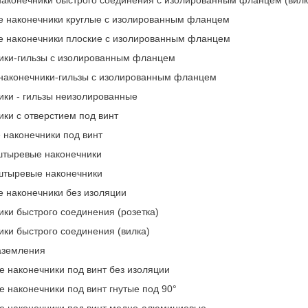
 наконечники круглые с изолированным фланцем
 наконечники плоские с изолированным фланцем
ики-гильзы с изолированным фланцем
наконечники-гильзы с изолированным фланцем
ики - гильзы неизолированные
ки с отверстием под винт
 наконечники под винт
штыревые наконечники
штыревые наконечники
 наконечники без изоляции
ки быстрого соединения (розетка)
ики быстрого соединения (вилка)
аземления
е наконечники под винт без изоляции
 наконечники под винт гнутые под 90°
е наконечники под винт медно-алюминиевые