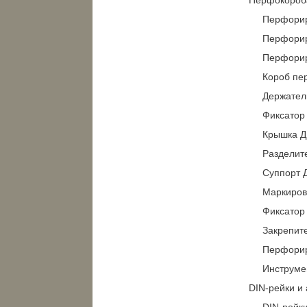
Перфорир
Перфорир
Перфорир
Короб пе
Держател
Фиксатор
Крышка Д
Разделит
Суппорт 
Маркиров
Фиксатор
Закрепит
Перфорир
Инструме
DIN-рейки и
DIN-рейк