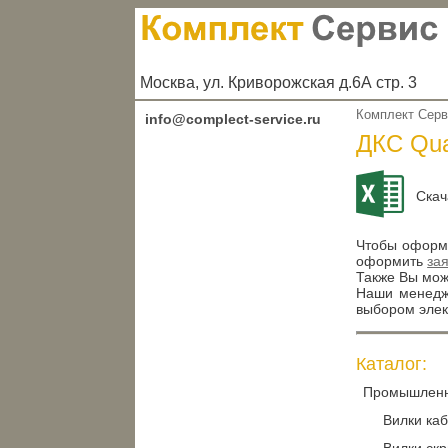
Москва, ул. Криворожская д.6А стр. 3
Комплект Сер
info@complect-service.ru
ДКС Qu
Скач
Чтобы оформи
оформить
за
Также Вы може
Наши менедже
выбором элек
Каталог:
Промышленн
Вилки каб
Вилки скр