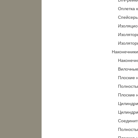
Оплетка 
Спейсер
Изоляцио
Изолятор
Изолятор
Наконечники
Наконечн
Вилочные
Плоские 
Полность
Плоские 
Цилиндри
Цилиндри
Соединит
Полность
Плоские 