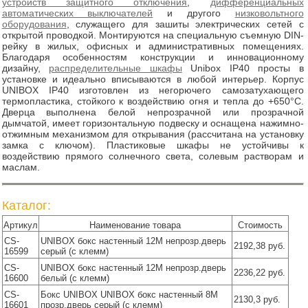
устройств защитного отключения
,
дифференциальных
автоматических выключателей
и другого
низковольтного
оборудования
, служащего для зашиты электрических сетей с
открытой проводкой. Монтируются на специальную съемную DIN-
рейку в жилых, офисных и административных помещениях.
Благодаря особенностям конструкции и инновационному
дизайну,
распределительные шкафы
Unibox IP40 просты в
установке и идеально вписываются в любой интерьер. Корпус
UNIBOX IP40 изготовлен из негорючего самозатухающего
термопластика, стойкого к воздействию огня и тепла до +650°С.
Дверца выполнена белой непрозрачной или прозрачной
дымчатой, имеет горизонтальную подвеску и оснащена нажимно-
отжимным механизмом для открывания (рассчитана на установку
замка с ключом). Пластиковые шкафы не устойчивы к
воздействию прямого солнечного света, солевым растворам и
маслам.
Каталог:
Артикул
Наименование товара
Стоимость
CS-
UNIBOX бокс настенный 12М непрозр.дверь
2192,38 руб.
16599
серый (с клемм)
CS-
UNIBOX бокс настенный 12М непрозр.дверь
2236,22 руб.
16600
белый (с клемм)
CS-
Бокс UNIBOX UNIBOX бокс настенный 8М
2130,3 руб.
16601
прозр.дверь серый (с клемм)