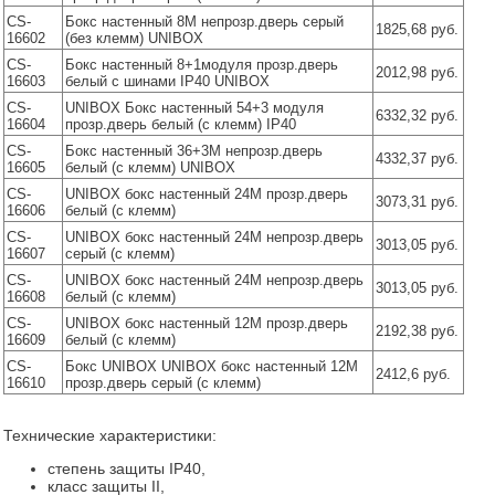
CS-
Бокс настенный 8М непрозр.дверь серый
1825,68 руб.
16602
(без клемм) UNIBOX
CS-
Бокс настенный 8+1модуля прозр.дверь
2012,98 руб.
16603
белый с шинами IP40 UNIBOX
CS-
UNIBOX Бокс настенный 54+3 модуля
6332,32 руб.
16604
прозр.дверь белый (с клемм) IP40
CS-
Бокс настенный 36+3М непрозр.дверь
4332,37 руб.
16605
белый (с клемм) UNIBOX
CS-
UNIBOX бокс настенный 24М прозр.дверь
3073,31 руб.
16606
белый (с клемм)
CS-
UNIBOX бокс настенный 24М непрозр.дверь
3013,05 руб.
16607
серый (с клемм)
CS-
UNIBOX бокс настенный 24М непрозр.дверь
3013,05 руб.
16608
белый (с клемм)
CS-
UNIBOX бокс настенный 12М прозр.дверь
2192,38 руб.
16609
белый (с клемм)
CS-
Бокс UNIBOX UNIBOX бокс настенный 12М
2412,6 руб.
16610
прозр.дверь серый (с клемм)
Технические характеристики:
степень защиты IP40,
класс защиты II,