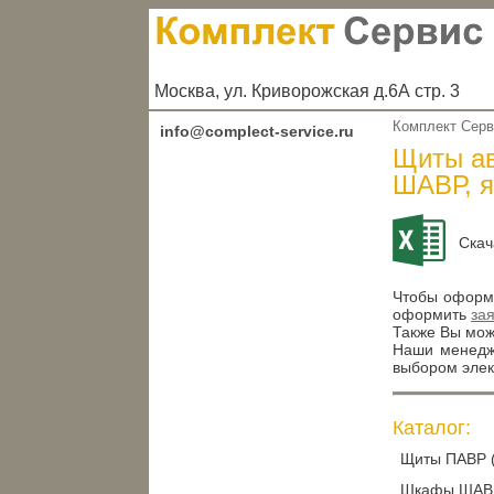
Москва, ул. Криворожская д.6А стр. 3
Комплект Сер
info@complect-service.ru
Щиты ав
ШАВР, 
Скач
Чтобы оформи
оформить
за
Также Вы може
Наши менедже
выбором элек
Каталог:
Щиты ПАВР (
Шкафы ШАВ