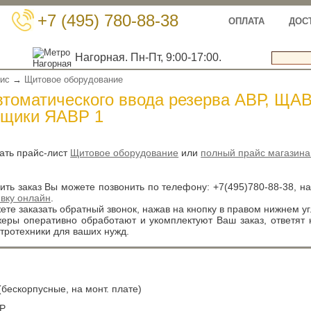
+7 (495) 780-88-38
ОПЛАТА
ДОС
Нагорная. Пн-Пт, 9:00-17:00.
вис
→
Щитовое оборудование
томатического ввода резерва АВР, ЩА
ящики ЯАВР 1
ать прайс-лист
Щитовое оборудование
или
полный прайс магазина
ть заказ Вы можете позвонить по телефону:
+7(495)780-88-38
, н
явку онлайн
.
те заказать обратный звонок, нажав на кнопку в правом нижнем уг
ры оперативно обработают и укомплектуют Ваш заказ, ответят
тротехники для ваших нужд.
бескорпусные, на монт. плате)
Р