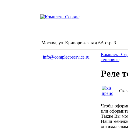
Москва, ул. Криворожская д.6А стр. 3
Комплект Се
info@complect-service.ru
тепловые
Реле 
Скач
Чтобы оформи
или оформит
Также Вы мож
Наши менедже
оптимальным 