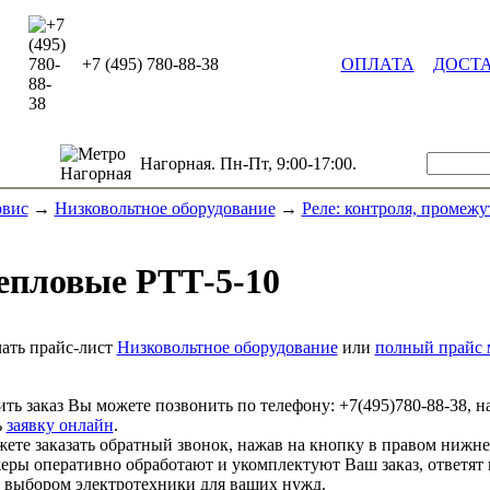
+7 (495) 780-88-38
ОПЛАТА
ДОСТ
Нагорная. Пн-Пт, 9:00-17:00.
рвис
→
Низковольтное оборудование
→
Реле: контроля, промежу
тепловые РТТ-5-10
ать прайс-лист
Низковольтное оборудование
или
полный прайс 
ть заказ Вы можете позвонить по телефону:
+7(495)780-88-38
, н
ь
заявку онлайн
.
ете заказать обратный звонок, нажав на кнопку в правом нижне
ры оперативно обработают и укомплектуют Ваш заказ, ответят 
выбором электротехники для ваших нужд.