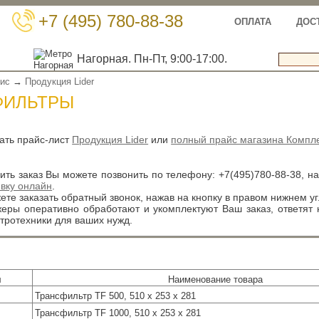
+7 (495) 780-88-38
ОПЛАТА
ДОС
Нагорная. Пн-Пт, 9:00-17:00.
вис
→
Продукция Lider
ФИЛЬТРЫ
ать прайс-лист
Продукция Lider
или
полный прайс магазина Компл
ть заказ Вы можете позвонить по телефону:
+7(495)780-88-38
, н
явку онлайн
.
те заказать обратный звонок, нажав на кнопку в правом нижнем уг
ры оперативно обработают и укомплектуют Ваш заказ, ответят
тротехники для ваших нужд.
л
Наименование товара
Трансфильтр TF 500, 510 х 253 х 281
Трансфильтр TF 1000, 510 х 253 х 281