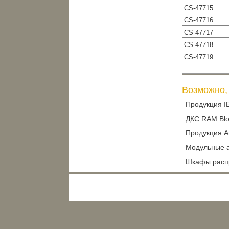
CS-47715
CS-47716
CS-47717
CS-47718
CS-47719
Возможно, 
Продукция I
ДКС RAM Blo
Продукция A
Модульные а
Шкафы расп