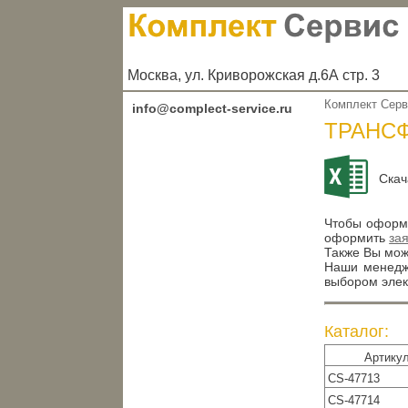
Москва, ул. Криворожская д.6А стр. 3
Комплект Сер
info@complect-service.ru
ТРАНС
Скач
Чтобы оформи
оформить
за
Также Вы може
Наши менедже
выбором элек
Каталог:
Артику
CS-47713
CS-47714