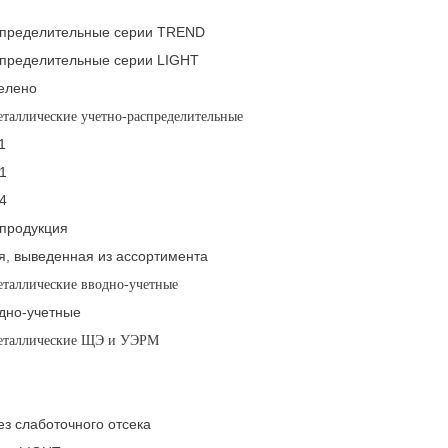
пределительные серии TREND
пределительные серии LIGHT
елено
еталлические учетно-распределительные
1
1
4
 продукция
я, выведенная из ассортимента
еталлические вводно-учетные
дно-учетные
еталлические ЩЭ и УЭРМ
з слаботочного отсека