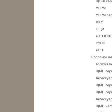
ЩЭ-Х сер
УЭРМ
УЭРМ сер
НКУ
ОЩВ
ЯТП IP30
РУСП
ЯРП
Оболочки ме
Корпуса 
ЩМП сер
Аксессуа
ЩМП сери
ЩМП сери
Аксессуа
ЩМП наст