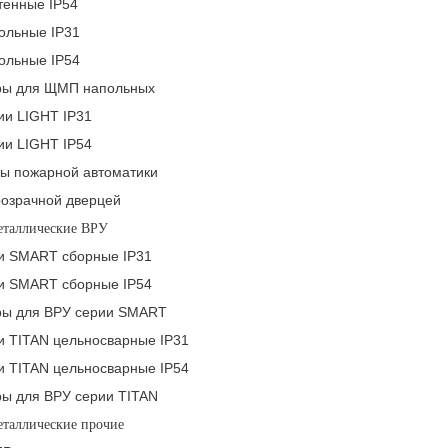
енные IP54
льные IP31
льные IP54
ры для ЩМП напольных
и LIGHT IP31
и LIGHT IP54
 пожарной автоматики
озрачной дверцей
еталлические ВРУ
и SMART сборные IP31
и SMART сборные IP54
ры для ВРУ серии SMART
и TITAN цельносварные IP31
и TITAN цельносварные IP54
ры для ВРУ серии TITAN
еталлические прочие