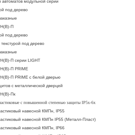
я автоматов модульной серии
ой под дерево
заказные
Н(В)-П
ой под дерево
 текстурой под дерево
заказные
Н(В)-П серии LIGHT
Н(В)-П PRIME
Н(В)-П PRIME с белой дверью
щитов с металлической дверцей
Н(В)-Пк
ластиковые с повышенной степенью защиты IP5x-6x
ластиковый навесной КМПн, IP55
ластиковый навесной КМПн IP55 (Металл-Пласт)
ластиковый навесной КМПн, IP66