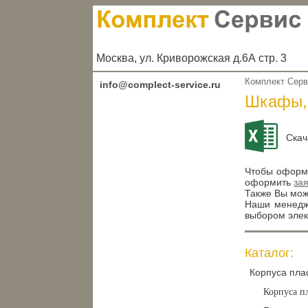
Москва, ул. Криворожская д.6А стр. 3
Комплект Сер
info@complect-service.ru
Шкафы, 
Скач
Чтобы оформи
оформить
за
Также Вы може
Наши менедже
выбором элек
Каталог:
Корпуса пла
Корпуса п