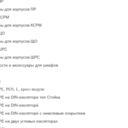
ПР
ры для корпусов ПР
КСРМ
ры для корпусов КСРМ
 ЩО
ры для корпусов ЩО
 ШРС
ры для корпусов ШРС
сти и аксессуары для шкафов
и
и
E, PEN, L, кросс-модули
PE на DIN-изоляторе тип Стойка
PE на DIN-изоляторе
PE на DIN-изоляторе с никелевым покрытием
E на двух угловых изоляторах