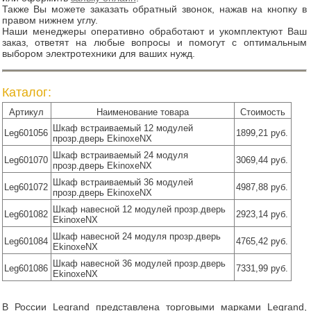
Также Вы можете заказать обратный звонок, нажав на кнопку в
правом нижнем углу.
Наши менеджеры оперативно обработают и укомплектуют Ваш
заказ, ответят на любые вопросы и помогут с оптимальным
выбором электротехники для ваших нужд.
Каталог:
Артикул
Наименование товара
Стоимость
Шкаф встраиваемый 12 модулей
Leg601056
1899,21 руб.
прозр.дверь EkinoxeNX
Шкаф встраиваемый 24 модуля
Leg601070
3069,44 руб.
прозр.дверь EkinoxeNX
Шкаф встраиваемый 36 модулей
Leg601072
4987,88 руб.
прозр.дверь EkinoxeNX
Шкаф навесной 12 модулей прозр.дверь
Leg601082
2923,14 руб.
EkinoxeNX
Шкаф навесной 24 модуля прозр.дверь
Leg601084
4765,42 руб.
EkinoxeNX
Шкаф навесной 36 модулей прозр.дверь
Leg601086
7331,99 руб.
EkinoxeNX
В России Legrand представлена торговыми марками Legrand,