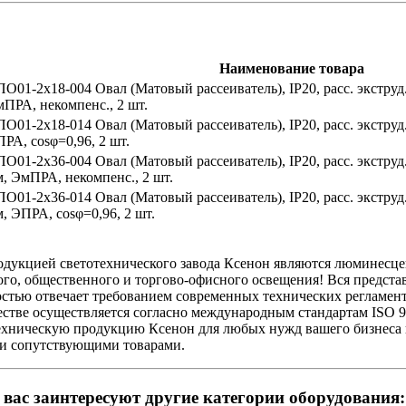
Наименование товара
О01-2х18-004 Овал (Матовый рассеиватель), IP20, расс. экстру
ПРА, некомпенс., 2 шт.
О01-2х18-014 Овал (Матовый рассеиватель), IP20, расс. экстру
РА, cosφ=0,96, 2 шт.
О01-2х36-004 Овал (Матовый рассеиватель), IP20, расс. экстру
, ЭмПРА, некомпенс., 2 шт.
О01-2х36-014 Овал (Матовый рассеиватель), IP20, расс. экстру
, ЭПРА, cosφ=0,96, 2 шт.
дукцией светотехнического завода Ксенон являются люминесце
о, общественного и торгово-офисного освещения! Вся представ
стью отвечает требованием современных технических регламент
естве осуществляется согласно международным стандартам ISO 9
ехническую продукцию Ксенон для любых нужд вашего бизнеса и
и сопутствующими товарами.
вас заинтересуют другие категории оборудования: