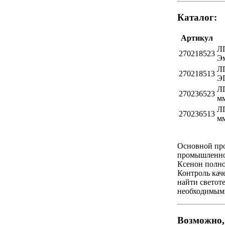
Каталог:
Артикул
ЛП
270218523
Эм
ЛП
270218513
ЭП
ЛП
270236523
мм
ЛП
270236513
мм
Основной про
промышленног
Ксенон полно
Контроль кач
найти светот
необходимым
Возможно, 