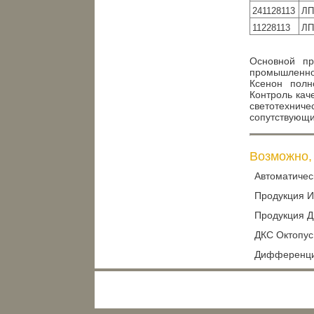
241128113
ЛП
11228113
ЛП
Основной пр
промышленно
Ксенон полн
Контроль кач
светотехниче
сопутствующи
Возможно, 
Автоматическ
Продукция И
Продукция 
ДКС Октопус
Дифференциа