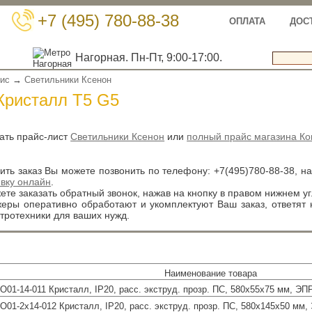
+7 (495) 780-88-38
ОПЛАТА
ДОС
Нагорная. Пн-Пт, 9:00-17:00.
вис
→
Светильники Ксенон
Кристалл Т5 G5
ать прайс-лист
Светильники Ксенон
или
полный прайс магазина Ко
ть заказ Вы можете позвонить по телефону:
+7(495)780-88-38
, н
явку онлайн
.
те заказать обратный звонок, нажав на кнопку в правом нижнем уг
ры оперативно обработают и укомплектуют Ваш заказ, ответят
тротехники для ваших нужд.
Наименование товара
О01-14-011 Кристалл, IP20, расс. экструд. прозр. ПС, 580х55х75 мм, ЭПР
О01-2х14-012 Кристалл, IP20, расс. экструд. прозр. ПС, 580х145х50 мм, 