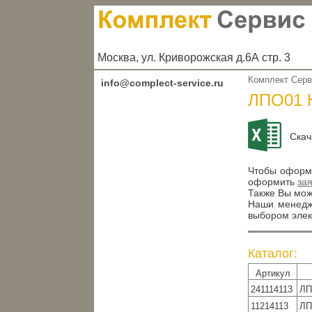
Москва, ул. Криворожская д.6А стр. 3
Комплект Сер
info@complect-service.ru
ЛПО01 
Скач
Чтобы оформи
оформить
за
Также Вы може
Наши менедже
выбором элек
Каталог:
Артикул
241114113
ЛП
11214113
ЛП