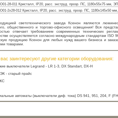
О01-28-011 Кристалл, IP20, расс. экструд. прозр. ПС, 1180х55х75 мм, ЭП
О01-2х28-012 Кристалл, IP20, расс. экструд. прозр. ПС, 1180х145х50 мм,
одукцией светотехнического завода Ксенон являются люмине
го, общественного и торгово-офисного освещения! Вся предста
остью отвечает требованием современных технических реглам
естве осуществляется согласно международным стандартам ISO 9
скую продукцию Ксенон для любых нужд вашего бизнеса и зака
ми товарами.
вас заинтересуют другие категории оборудования:
ие выключатели Legrand - LR 1-3, DX Standart, DX-H
ЭК - старый прайс
ДКС
льные автоматы (выключатели диф. тока) DS 941, 951, 204, F (FH