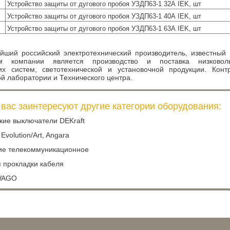
Устройство защиты от дугового пробоя УЗДП63-1 32А IEK, шт
Устройство защиты от дугового пробоя УЗДП63-1 40А IEK, шт
Устройство защиты от дугового пробоя УЗДП63-1 63А IEK, шт
йший российский электротехнический производитель, известный
м компании является производство и поставка низковольт
их систем, светотехнической и установочной продукции. Конт
й лаборатории и Технического центра.
вас заинтересуют другие категории оборудования:
кие выключатели DEKraft
 Evolution/Art, Angara
ие телекоммуникационное
 прокладки кабеля
WAGO