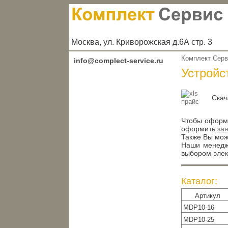
Москва, ул. Криворожская д.6А стр. 3
Комплект Сер
info@complect-service.ru
Устройс
Скач
Чтобы оформи
оформить
за
Также Вы може
Наши менедже
выбором элек
Каталог:
Артикул
MDP10-16
MDP10-25