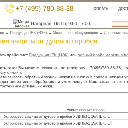
+7 (495) 780-88-38
ОПЛАТА
ДОС
Нагорная. Пн-Пт, 9:00-17:00.
вис
→
Продукция IEK (ИЭК)
→
Модульное оборудование
→
Дополнитель
тва защиты от дугового пробоя
ать прайс-лист
Продукция IEK (ИЭК)
или
полный прайс магазина К
ть заказ Вы можете позвонить по телефону:
+7(495)780-88-38
, н
явку онлайн
.
те заказать обратный звонок, нажав на кнопку в правом нижнем уг
ры оперативно обработают и укомплектуют Ваш заказ, ответят
тротехники для ваших нужд.
Наименование товара
Устройство защиты от дугового пробоя УЗДП63-1 16А IEK, шт
Устройство защиты от дугового пробоя УЗДП63-1 25А IEK, шт