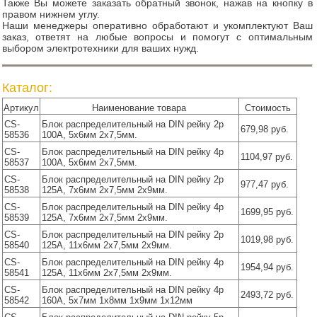
Также Вы можете заказать обратный звонок, нажав на кнопку в
правом нижнем углу.
Наши менеджеры оперативно обработают и укомплектуют Ваш
заказ, ответят на любые вопросы и помогут с оптимальным
выбором электротехники для ваших нужд.
Каталог:
Артикул
Наименование товара
Стоимость
CS-
Блок распределительный на DIN рейку 2р
679,98 руб.
58536
100А, 5х6мм 2х7,5мм.
CS-
Блок распределительный на DIN рейку 4р
1104,97 руб.
58537
100А, 5х6мм 2х7,5мм.
CS-
Блок распределительный на DIN рейку 2р
977,47 руб.
58538
125А, 7х6мм 2х7,5мм 2x9мм.
CS-
Блок распределительный на DIN рейку 4р
1699,95 руб.
58539
125А, 7х6мм 2х7,5мм 2x9мм.
CS-
Блок распределительный на DIN рейку 2р
1019,98 руб.
58540
125А, 11х6мм 2х7,5мм 2x9мм.
CS-
Блок распределительный на DIN рейку 4р
1954,94 руб.
58541
125А, 11х6мм 2х7,5мм 2x9мм.
CS-
Блок распределительный на DIN рейку 4р
2493,72 руб.
58542
160А, 5х7мм 1х8мм 1х9мм 1х12мм