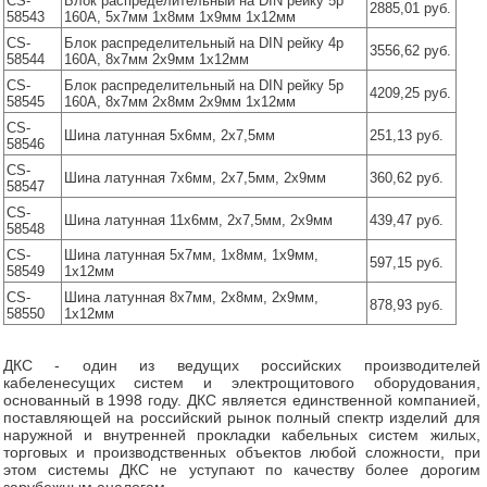
CS-
Блок распределительный на DIN рейку 5р
2885,01 руб.
58543
160А, 5х7мм 1х8мм 1х9мм 1х12мм
CS-
Блок распределительный на DIN рейку 4р
3556,62 руб.
58544
160А, 8х7мм 2х9мм 1х12мм
CS-
Блок распределительный на DIN рейку 5р
4209,25 руб.
58545
160А, 8х7мм 2х8мм 2х9мм 1х12мм
CS-
Шина латунная 5х6мм, 2х7,5мм
251,13 руб.
58546
CS-
Шина латунная 7х6мм, 2х7,5мм, 2х9мм
360,62 руб.
58547
CS-
Шина латунная 11х6мм, 2х7,5мм, 2х9мм
439,47 руб.
58548
CS-
Шина латунная 5х7мм, 1х8мм, 1х9мм,
597,15 руб.
58549
1х12мм
CS-
Шина латунная 8х7мм, 2х8мм, 2х9мм,
878,93 руб.
58550
1х12мм
ДКС - один из ведущих российских производителей
кабеленесущих систем и электрощитового оборудования,
основанный в 1998 году. ДКС является единственной компанией,
поставляющей на российский рынок полный спектр изделий для
наружной и внутренней прокладки кабельных систем жилых,
торговых и производственных объектов любой сложности, при
этом системы ДКС не уступают по качеству более дорогим
зарубежным аналогам.