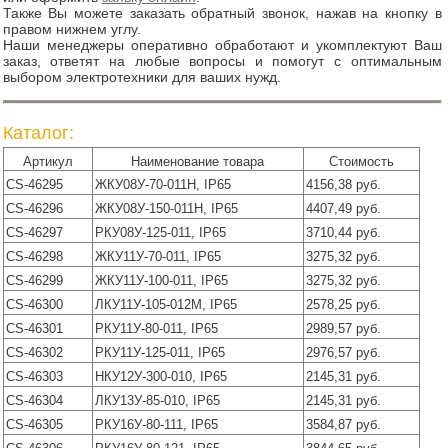
Также Вы можете заказать обратный звонок, нажав на кнопку в
правом нижнем углу.
Наши менеджеры оперативно обработают и укомплектуют Ваш
заказ, ответят на любые вопросы и помогут с оптимальным
выбором электротехники для ваших нужд.
Каталог:
Артикул
Наименование товара
Стоимость
CS-46295
ЖКУ08У-70-011Н, IP65
4156,38 руб.
CS-46296
ЖКУ08У-150-011Н, IP65
4407,49 руб.
CS-46297
РКУ08У-125-011, IP65
3710,44 руб.
CS-46298
ЖКУ11У-70-011, IP65
3275,32 руб.
CS-46299
ЖКУ11У-100-011, IP65
3275,32 руб.
CS-46300
ЛКУ11У-105-012М, IP65
2578,25 руб.
CS-46301
РКУ11У-80-011, IP65
2989,57 руб.
CS-46302
РКУ11У-125-011, IP65
2976,57 руб.
CS-46303
НКУ12У-300-010, IP65
2145,31 руб.
CS-46304
ЛКУ13У-85-010, IP65
2145,31 руб.
CS-46305
РКУ16У-80-111, IP65
3584,87 руб.