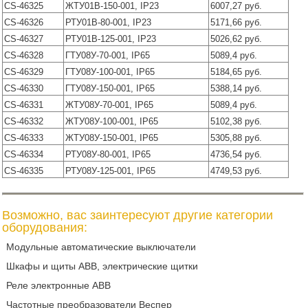
CS-46325
ЖТУ01В-150-001, IP23
6007,27 руб.
CS-46326
РТУ01В-80-001, IP23
5171,66 руб.
CS-46327
РТУ01В-125-001, IP23
5026,62 руб.
CS-46328
ГТУ08У-70-001, IP65
5089,4 руб.
CS-46329
ГТУ08У-100-001, IP65
5184,65 руб.
CS-46330
ГТУ08У-150-001, IP65
5388,14 руб.
CS-46331
ЖТУ08У-70-001, IP65
5089,4 руб.
CS-46332
ЖТУ08У-100-001, IP65
5102,38 руб.
CS-46333
ЖТУ08У-150-001, IP65
5305,88 руб.
CS-46334
РТУ08У-80-001, IP65
4736,54 руб.
CS-46335
РТУ08У-125-001, IP65
4749,53 руб.
Возможно, вас заинтересуют другие категории
оборудования:
Модульные автоматические выключатели
Шкафы и щиты ABB, электрические щитки
Реле электронные ABB
Частотные преобразователи Веспер