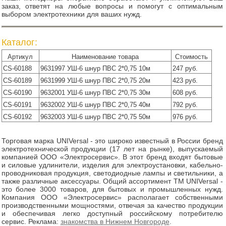
заказ, ответят на любые вопросы и помогут с оптимальным
выбором электротехники для ваших нужд.
Каталог:
Артикул
Наименование товара
Стоимость
CS-60188
9631997 УШ-6 шнур ПВС 2*0,75 10м
247 руб.
CS-60189
9631999 УШ-6 шнур ПВС 2*0,75 20м
423 руб.
CS-60190
9632001 УШ-6 шнур ПВС 2*0,75 30м
608 руб.
CS-60191
9632002 УШ-6 шнур ПВС 2*0,75 40м
792 руб.
CS-60192
9632003 УШ-6 шнур ПВС 2*0,75 50м
976 руб.
Торговая марка UNIVersal - это широко известный в России бренд
электротехнической продукции (17 лет на рынке), выпускаемый
компанией ООО «Электросервис». В этот бренд входят бытовые
и силовые удлинители, изделия для электроустановки, кабельно-
проводниковая продукция, светодиодные лампы и светильники, а
также различные аксессуары. Общий ассортимент TM UNIVersal -
это более 3000 товаров, для бытовых и промышленных нужд.
Компания ООО «Электросервис» располагает собственными
производственными мощностями, отвечая за качество продукции
и обеспечивая легко доступный российскому потребителю
сервис. Реклама:
знакомства в Нижнем Новгороде
.