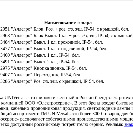
Наименование товара
2951 "Аллегро" Блок. Роз. + роз. с/з, з/ш, IP-54, с крышкой, бел.
2968 "Аллегро" Блок.Выкл. 1 кл. + роз. с/з, з/ш, IP-54, с крышкой,
3484 "Аллегро" Выкл. 1 кл. проходной, IP-54, бел.
3477 "Аллегро" Выкл. 1 кл. с подсветкой, IP-54, бел.
3460 "Аллегро" Выкл. 1 кл., IP-54, бел.
3491 "Аллегро" Выкл. 2 кл., IP-54, бел.
2975 "Аллегро" Кнопка звонка, IP-54, бел.
9407 "Аллегро" Переходник, IP-54, бел.
3286 "Аллегро" Роз. с/з, з/ш, с крышкой, IP-54, бел.
а UNIVersal - это широко известный в России бренд электротехн
компанией ООО «Электросервис». В этот бренд входят бытовые 
овки, кабельно-проводниковая продукция, светодиодные лампы и
Общий ассортимент TM UNIVersal - это более 3000 товаров, дл
сервис» располагает собственными производственными мощност
легко доступный российскому потребителю сервис. Реклама:
зна