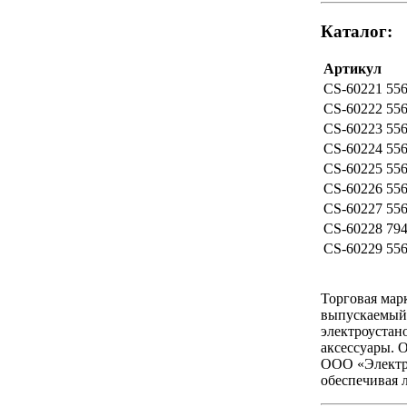
Каталог:
Артикул
CS-60221
556
CS-60222
556
CS-60223
556
CS-60224
556
CS-60225
556
CS-60226
556
CS-60227
556
CS-60228
794
CS-60229
556
Торговая марк
выпускаемый 
электроустан
аксессуары. 
ООО «Электро
обеспечивая 