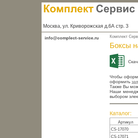
Москва, ул. Криворожская д.6А стр. 3
Комплект Сер
info@complect-service.ru
Боксы на
Скач
Чтобы оформи
оформить
за
Также Вы може
Наши менедже
выбором элек
Каталог:
Артикул
CS-17070
CS-17071