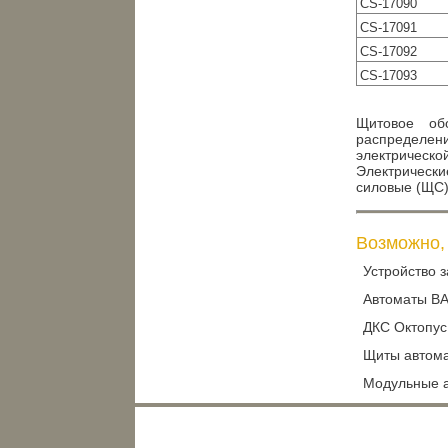
CS-17090
CS-17091
CS-17092
CS-17093
Щитовое об
распределен
электрическ
Электрически
силовые (ЩС)
Возможно, 
Устройство 
Автоматы ВА 
ДКС Октопус
Щиты автома
Модульные а