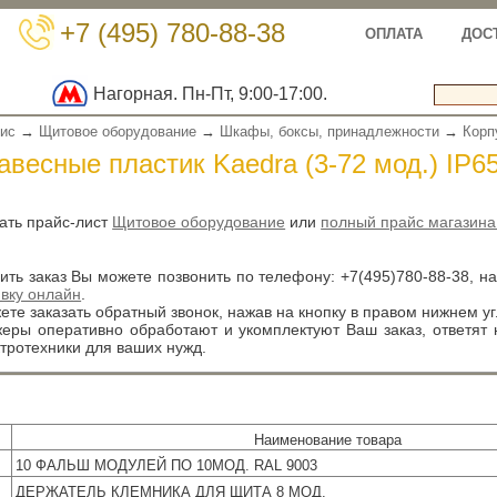
+7 (495) 780-88-38
ОПЛАТА
ДОС
Нагорная. Пн-Пт, 9:00-17:00.
вис
→
Щитовое оборудование
→
Шкафы, боксы, принадлежности
→
Корп
весные пластик Kaedra (3-72 мод.) IP65 
ать прайс-лист
Щитовое оборудование
или
полный прайс магазина
ть заказ Вы можете позвонить по телефону:
+7(495)780-88-38
, н
явку онлайн
.
те заказать обратный звонок, нажав на кнопку в правом нижнем уг
ры оперативно обработают и укомплектуют Ваш заказ, ответят
тротехники для ваших нужд.
Наименование товара
10 ФАЛЬШ МОДУЛЕЙ ПО 10МОД. RAL 9003
ДЕРЖАТЕЛЬ КЛЕМНИКА ДЛЯ ЩИТА 8 МОД.