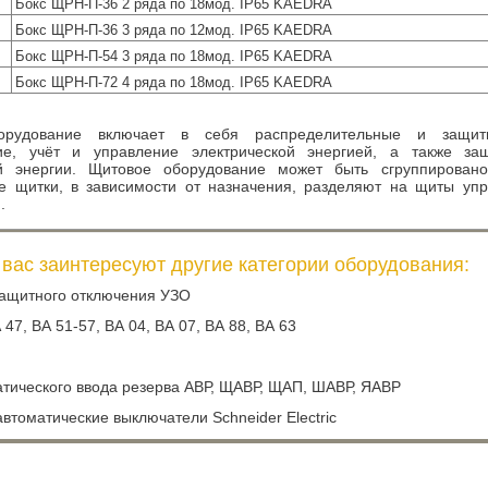
Бокс ЩРН-П-36 2 ряда по 18мод. IP65 KAEDRA
Бокс ЩРН-П-36 3 ряда по 12мод. IP65 KAEDRA
Бокс ЩРН-П-54 3 ряда по 18мод. IP65 KAEDRA
Бокс ЩРН-П-72 4 ряда по 18мод. IP65 KAEDRA
орудование включает в себя распределительные и защитн
ие, учёт и управление электрической энергией, а также за
ой энергии. Щитовое оборудование может быть сгруппировано
е щитки, в зависимости от назначения, разделяют на щиты уп
.
вас заинтересуют другие категории оборудования:
защитного отключения УЗО
47, ВА 51-57, ВА 04, ВА 07, ВА 88, ВА 63
тического ввода резерва АВР, ЩАВР, ЩАП, ШАВР, ЯАВР
втоматические выключатели Schneider Electric