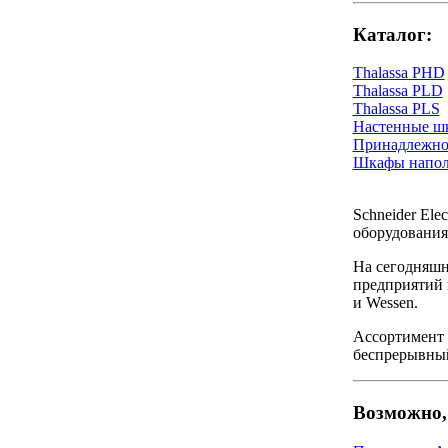
Каталог:
Thalassa PHD
Thalassa PLD
Thalassa PLS
Настенные ш
Принадлежнос
Шкафы напол
Schneider Ele
оборудования
На сегодняшни
предприятий п
и Wessen.
Ассортимент в
беспрерывный
Возможно, 