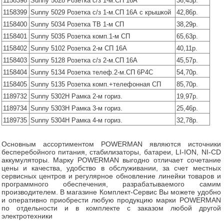
1158398
Sunny 5028 Розетка с/з 1-м.СП 16А
36,45р.
1158399
Sunny 5029 Розетка с/з 1-м.СП 16А с крышкой
42,86р.
1158400
Sunny 5034 Розетка ТВ 1-м СП
38,29р.
1158401
Sunny 5035 Розетка комп.1-м СП
65,63р.
1158402
Sunny 5102 Розетка 2-м СП 16А
40,11р.
1158403
Sunny 5128 Розетка с/з 2-м.СП 16А
45,57р.
1158404
Sunny 5134 Розетка телеф.2-м.СП 6P4C
54,70р.
1158405
Sunny 5135 Розетка комп.+телефонная СП
85,70р.
1189732
Sunny 5302H Рамка 2-м гориз.
19,97р.
1189734
Sunny 5303H Рамка 3-м гориз.
25,46р.
1189735
Sunny 5304H Рамка 4-м гориз.
32,78р.
Основным ассортиментом POWERMAN являются источники
бесперебойного питания, стабилизаторы, батареи, LI-ION, NI-CD
аккумуляторы. Марку POWERMAN выгодно отличает сочетание
цены и качества, удобство в обслуживании, за счет местных
сервисных центров и регулярное обновление линейки товаров и
программного обеспечения, разрабатываемого самим
производителем. В магазине Комплект-Сервис Вы можете удобно
и оперативно приобрести любую продукцию марки POWERMAN
по отдельности и в комплекте с заказом любой другой
электротехники