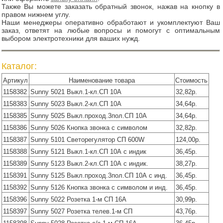
Также Вы можете заказать обратный звонок, нажав на кнопку в
правом нижнем углу.
Наши менеджеры оперативно обработают и укомплектуют Ваш
заказ, ответят на любые вопросы и помогут с оптимальным
выбором электротехники для ваших нужд.
Каталог:
Артикул
Наименование товара
Стоимость
1158382
Sunny 5021 Выкл.1-кл.СП 10А
32,82р.
1158383
Sunny 5023 Выкл.2-кл.СП 10А
34,64р.
1158385
Sunny 5025 Выкл.проход.3пол.СП 10А
34,64р.
1158386
Sunny 5026 Кнопка звонка с символом
32,82р.
1158387
Sunny 5101 Светорегулятор СП 600W
124,00р.
1158388
Sunny 5121 Выкл.1-кл.СП 10А с индик
36,45р.
1158389
Sunny 5123 Выкл.2-кл.СП 10А с индик.
38,27р.
1158391
Sunny 5125 Выкл.проход.3пол.СП 10А с инд.
36,45р.
1158392
Sunny 5126 Кнопка звонка с символом и инд.
36,45р.
1158396
Sunny 5022 Розетка 1-м СП 16А
30,99р.
1158397
Sunny 5027 Розетка телев.1-м СП
43,76р.