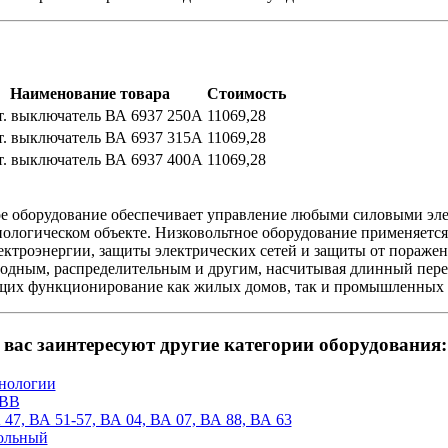
Наименование товара
Стоимость
. выключатель ВА 6937 250А
11069,28
. выключатель ВА 6937 315А
11069,28
. выключатель ВА 6937 400А
11069,28
е оборудование обеспечивает управление любыми силовыми элек
нологическом объекте. Низковольтное оборудование применяется
ектроэнергии, защиты электрических сетей и защиты от пораже
одным, распределительным и другим, насчитывая длинный пере
щих функционирование как жилых домов, так и промышленных 
вас заинтересуют другие категории оборудования:
нологии
ABB
47, ВА 51-57, ВА 04, ВА 07, ВА 88, ВА 63
ольный