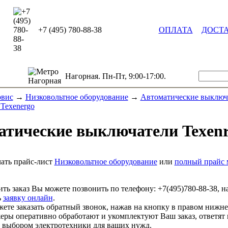
+7 (495) 780-88-38
ОПЛАТА
ДОСТ
Нагорная. Пн-Пт, 9:00-17:00.
рвис
→
Низковольтное оборудование
→
Автоматические выключ
Texenergo
атические выключатели Texenr
ать прайс-лист
Низковольтное оборудование
или
полный прайс 
ть заказ Вы можете позвонить по телефону:
+7(495)780-88-38
, н
ь
заявку онлайн
.
ете заказать обратный звонок, нажав на кнопку в правом нижне
ры оперативно обработают и укомплектуют Ваш заказ, ответят 
выбором электротехники для ваших нужд.