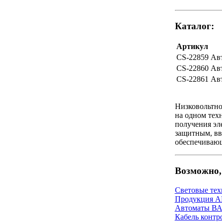
Каталог:
Артикул
CS-22859
Авт
CS-22860
Авт
CS-22861
Авт
Низковольтно
на одном тех
получения эл
защитным, вв
обеспечиваю
Возможно, 
Световые тех
Продукция 
Автоматы ВА 
Кабель контр