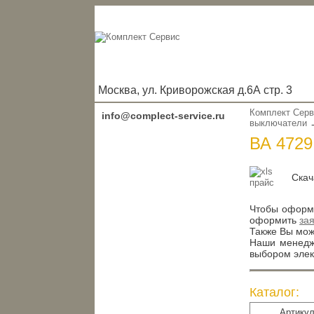
Москва, ул. Криворожская д.6А стр. 3
Комплект Сер
info@complect-service.ru
выключатели
ВА 4729
Скач
Чтобы оформи
оформить
за
Также Вы може
Наши менедже
выбором элек
Каталог:
Артику