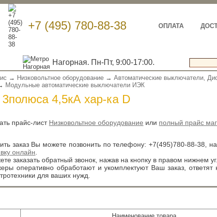
+7 (495) 780-88-38
ОПЛАТА
ДОС
Нагорная. Пн-Пт, 9:00-17:00.
вис
→
Низковольтное оборудование
→
Автоматические выключатели, Ди
→
Модульные автоматические выключатели ИЭК
 3полюса 4,5кА хар-ка D
ать прайс-лист
Низковольтное оборудование
или
полный прайс маг
ть заказ Вы можете позвонить по телефону:
+7(495)780-88-38
, н
явку онлайн
.
те заказать обратный звонок, нажав на кнопку в правом нижнем уг
ры оперативно обработают и укомплектуют Ваш заказ, ответят
тротехники для ваших нужд.
л
Наименование товара