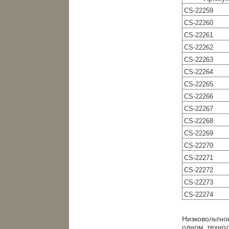
CS-22259
CS-22260
CS-22261
CS-22262
CS-22263
CS-22264
CS-22265
CS-22266
CS-22267
CS-22268
CS-22269
CS-22270
CS-22271
CS-22272
CS-22273
CS-22274
Низковольтно
одном технол