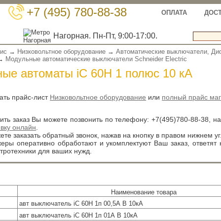
+7 (495) 780-88-38
ОПЛАТА
ДОС
Нагорная. Пн-Пт, 9:00-17:00.
вис
→
Низковольтное оборудование
→
Автоматические выключатели, Ди
→
Модульные автоматические выключатели Schneider Electric
ые автоматы iC 60H 1 полюс 10 кА
ать прайс-лист
Низковольтное оборудование
или
полный прайс маг
ть заказ Вы можете позвонить по телефону:
+7(495)780-88-38
, н
явку онлайн
.
те заказать обратный звонок, нажав на кнопку в правом нижнем уг
ры оперативно обработают и укомплектуют Ваш заказ, ответят
тротехники для ваших нужд.
Наименование товара
авт выключатель iC 60H 1п 00,5А B 10кА
авт выключатель iC 60H 1п 01А B 10кА