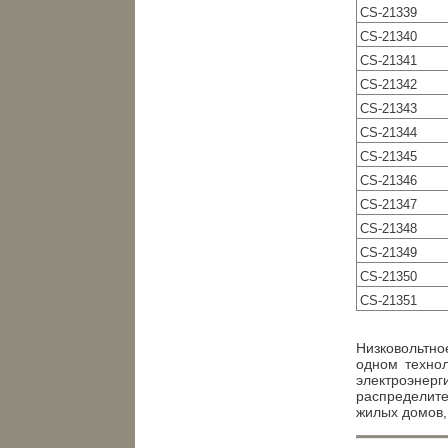
CS-21339
CS-21340
CS-21341
CS-21342
CS-21343
CS-21344
CS-21345
CS-21346
CS-21347
CS-21348
CS-21349
CS-21350
CS-21351
Низковольтно
одном технол
электроэнерг
распределите
жилых домов,