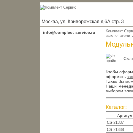
Москва, ул. Криворожская д.6А стр. 3
Комплект Сер
info@complect-service.ru
выключатели
Модульн
Скач
Чтобы оформи
оформить
за
Также Вы може
Наши менедже
выбором элек
Каталог:
Артикул
CS-21337
CS-21338