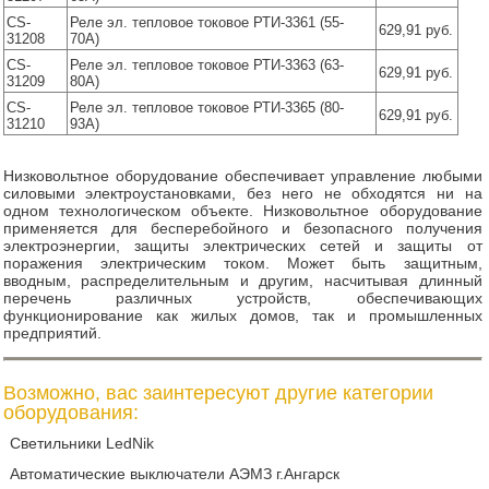
CS-
Реле эл. тепловое токовое РТИ-3361 (55-
629,91 руб.
31208
70А)
CS-
Реле эл. тепловое токовое РТИ-3363 (63-
629,91 руб.
31209
80А)
CS-
Реле эл. тепловое токовое РТИ-3365 (80-
629,91 руб.
31210
93А)
Низковольтное оборудование обеспечивает управление любыми
силовыми электроустановками, без него не обходятся ни на
одном технологическом объекте. Низковольтное оборудование
применяется для бесперебойного и безопасного получения
электроэнергии, защиты электрических сетей и защиты от
поражения электрическим током. Может быть защитным,
вводным, распределительным и другим, насчитывая длинный
перечень различных устройств, обеспечивающих
функционирование как жилых домов, так и промышленных
предприятий.
Возможно, вас заинтересуют другие категории
оборудования:
Светильники LedNik
Автоматические выключатели АЭМЗ г.Ангарск