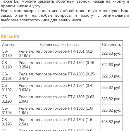
Также Вы можете заказать обратный звонок, нажав на кнопку в
правом нижнем углу.
Наши менеджеры оперативно обработают и укомплектуют Ваш
заказ, ответят на любые вопросы и помогут с оптимальным
выбором электротехники для ваших нужд.
Каталог:
Артикул
Наименование товара
Стоимость
CS-
Реле эл. тепловое токовое РТИ-1301 (0.1-
322,63 руб.
31189
0.16А)
CS-
Реле эл. тепловое токовое РТИ-1302 (0.16-
322,63 руб.
31190
0.25А)
CS-
Реле эл. тепловое токовое РТИ-1303 (0.25-
322,63 руб.
31191
0.4А)
CS-
Реле эл. тепловое токовое РТИ-1304 (0.4-
325,82 руб.
31192
0.63А)
CS-
Реле эл. тепловое токовое РТИ-1305 (0.63-
325,82 руб.
31193
1.0А)
CS-
Реле эл. тепловое токовое РТИ-1306 (1.0-
325,82 руб.
31194
1.6А)
CS-
Реле эл. тепловое токовое РТИ-1307 (1.6-
325,82 руб.
31195
2.5А)