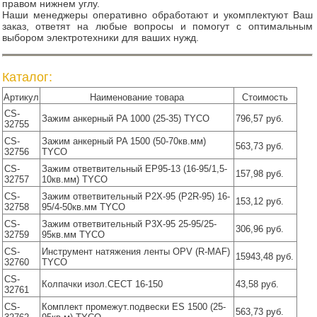
правом нижнем углу.
Наши менеджеры оперативно обработают и укомплектуют Ваш
заказ, ответят на любые вопросы и помогут с оптимальным
выбором электротехники для ваших нужд.
Каталог:
Артикул
Наименование товара
Стоимость
CS-
Зажим анкерный PA 1000 (25-35) TYCO
796,57 руб.
32755
CS-
Зажим анкерный PA 1500 (50-70кв.мм)
563,73 руб.
32756
TYCO
CS-
Зажим ответвительный ЕР95-13 (16-95/1,5-
157,98 руб.
32757
10кв.мм) TYCO
CS-
Зажим ответвительный Р2Х-95 (P2R-95) 16-
153,12 руб.
32758
95/4-50кв.мм TYCO
CS-
Зажим ответвительный Р3Х-95 25-95/25-
306,96 руб.
32759
95кв.мм TYCO
CS-
Инструмент натяжения ленты OPV (R-MAF)
15943,48 руб.
32760
TYCO
CS-
Колпачки изол.CECT 16-150
43,58 руб.
32761
CS-
Комплект промежут.подвески ES 1500 (25-
563,73 руб.