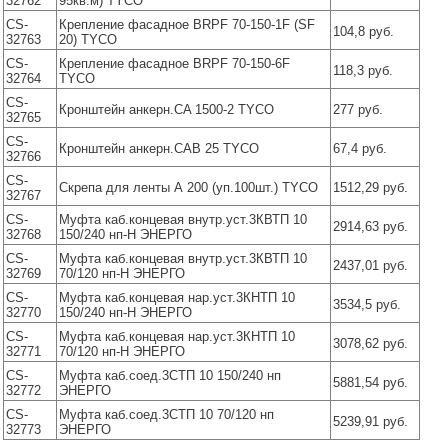
32762
95кв.м) TYCO
CS-
Крепление фасадное BRPF 70-150-1F (SF
104,8 руб.
32763
20) TYCO
CS-
Крепление фасадное BRPF 70-150-6F
118,3 руб.
32764
TYCO
CS-
Кронштейн анкерн.CA 1500-2 TYCO
277 руб.
32765
CS-
Кронштейн анкерн.CAB 25 TYCO
67,4 руб.
32766
CS-
Скрепа для ленты А 200 (уп.100шт.) TYCO
1512,29 руб.
32767
CS-
Муфта каб.концевая внутр.уст.3КВТП 10
2914,63 руб.
32768
150/240 нп-Н ЭНЕРГО
CS-
Муфта каб.концевая внутр.уст.3КВТП 10
2437,01 руб.
32769
70/120 нп-Н ЭНЕРГО
CS-
Муфта каб.концевая нар.уст.3КНТП 10
3534,5 руб.
32770
150/240 нп-Н ЭНЕРГО
CS-
Муфта каб.концевая нар.уст.3КНТП 10
3078,62 руб.
32771
70/120 нп-Н ЭНЕРГО
CS-
Муфта каб.соед.3СТП 10 150/240 нп
5881,54 руб.
32772
ЭНЕРГО
CS-
Муфта каб.соед.3СТП 10 70/120 нп
5239,91 руб.
32773
ЭНЕРГО