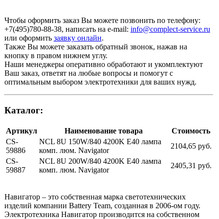
Чтобы оформить заказ Вы можете позвонить по телефону:
+7(495)780-88-38
, написать на e-mail:
info@complect-service.ru
или оформить
заявку онлайн
.
Также Вы можете заказать обратный звонок, нажав на
кнопку в правом нижнем углу.
Наши менеджеры оперативно обработают и укомплектуют
Ваш заказ, ответят на любые вопросы и помогут с
оптимальным выбором электротехники для ваших нужд.
Каталог:
Артикул
Наименование товара
Стоимость
CS-
NCL 8U 150W/840 4200K E40 лампа
2104,65 руб.
59886
комп. люм. Navigator
CS-
NCL 8U 200W/840 4200K E40 лампа
2405,31 руб.
59887
комп. люм. Navigator
Навигатор – это собственная марка светотехнических
изделий компании Battery Team, созданная в 2006-ом году.
Электротехника Навигатор производится на собственном