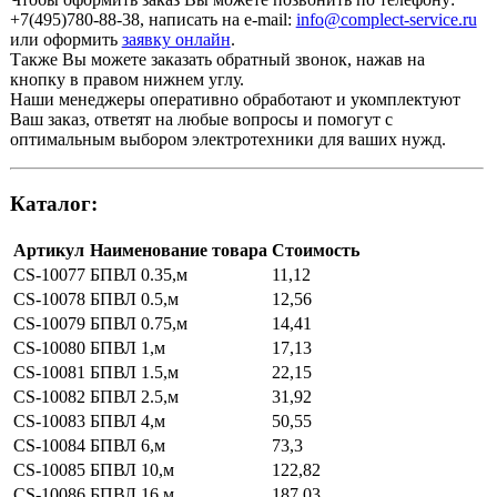
+7(495)780-88-38
, написать на e-mail:
info@complect-service.ru
или оформить
заявку онлайн
.
Также Вы можете заказать обратный звонок, нажав на
кнопку в правом нижнем углу.
Наши менеджеры оперативно обработают и укомплектуют
Ваш заказ, ответят на любые вопросы и помогут с
оптимальным выбором электротехники для ваших нужд.
Каталог:
Артикул
Наименование товара
Стоимость
CS-10077
БПВЛ 0.35,м
11,12
CS-10078
БПВЛ 0.5,м
12,56
CS-10079
БПВЛ 0.75,м
14,41
CS-10080
БПВЛ 1,м
17,13
CS-10081
БПВЛ 1.5,м
22,15
CS-10082
БПВЛ 2.5,м
31,92
CS-10083
БПВЛ 4,м
50,55
CS-10084
БПВЛ 6,м
73,3
CS-10085
БПВЛ 10,м
122,82
CS-10086
БПВЛ 16,м
187,03