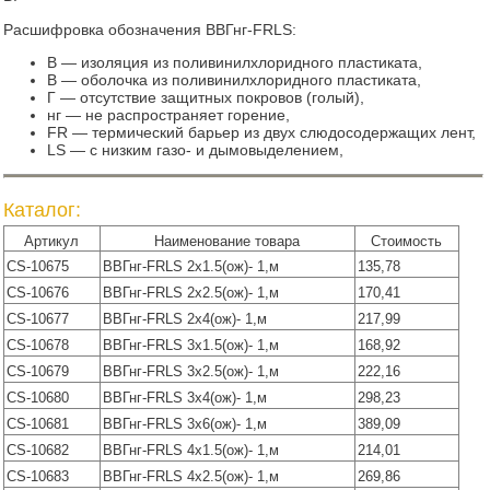
Расшифровка обозначения ВВГнг-FRLS:
В — изоляция из поливинилхлоридного пластиката,
В — оболочка из поливинилхлоридного пластиката,
Г — отсутствие защитных покровов (голый),
нг — не распространяет горение,
FR — термический барьер из двух слюдосодержащих лент,
LS — с низким газо- и дымовыделением,
Каталог:
Артикул
Наименование товара
Стоимость
CS-10675
ВВГнг-FRLS 2х1.5(ож)- 1,м
135,78
CS-10676
ВВГнг-FRLS 2х2.5(ож)- 1,м
170,41
CS-10677
ВВГнг-FRLS 2х4(ож)- 1,м
217,99
CS-10678
ВВГнг-FRLS 3х1.5(ож)- 1,м
168,92
CS-10679
ВВГнг-FRLS 3х2.5(ож)- 1,м
222,16
CS-10680
ВВГнг-FRLS 3х4(ож)- 1,м
298,23
CS-10681
ВВГнг-FRLS 3х6(ож)- 1,м
389,09
CS-10682
ВВГнг-FRLS 4х1.5(ож)- 1,м
214,01
CS-10683
ВВГнг-FRLS 4х2.5(ож)- 1,м
269,86