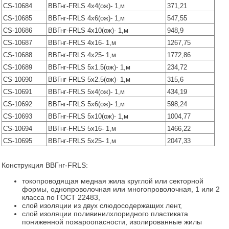
CS-10684
ВВГнг-FRLS 4х4(ож)- 1,м
371,21
CS-10685
ВВГнг-FRLS 4х6(ож)- 1,м
547,55
CS-10686
ВВГнг-FRLS 4х10(ож)- 1,м
948,9
CS-10687
ВВГнг-FRLS 4х16- 1,м
1267,75
CS-10688
ВВГнг-FRLS 4х25- 1,м
1772,86
CS-10689
ВВГнг-FRLS 5х1.5(ож)- 1,м
234,72
CS-10690
ВВГнг-FRLS 5х2.5(ож)- 1,м
315,6
CS-10691
ВВГнг-FRLS 5х4(ож)- 1,м
434,19
CS-10692
ВВГнг-FRLS 5х6(ож)- 1,м
598,24
CS-10693
ВВГнг-FRLS 5х10(ож)- 1,м
1004,77
CS-10694
ВВГнг-FRLS 5х16- 1,м
1466,22
CS-10695
ВВГнг-FRLS 5х25- 1,м
2047,33
Конструкция ВВГнг-FRLS:
токопроводящая медная жила круглой или секторной
формы, однопроволочная или многопроволочная, 1 или 2
класса по ГОСТ 22483,
слой изоляции из двух слюдосодержащих лент,
слой изоляции поливинилхлоридного пластиката
пониженной пожароопасности, изолированные жилы