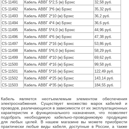
CS-11491
Кабель АВВГ 5*2,5 (м) Брэкс
32,58 руб.
CS-11492
Кабель АВВГ 3*6 (м) Брэкс
35,32 руб.
CS-11493
Кабель АВВГ 2*10 (м) Брэкс
36,2 руб.
CS-11494
Кабель АВВГ 4*4 (м) Брэкс
36,6 руб.
CS-11495
Кабель АВВГ 5*4,0 (м) Брэкс
44,96 руб.
CS-11496
Кабель АВВГ 4*6 (м) Брэкс
47,38 руб.
CS-11497
Кабель АВВГ 2*16 (м) Брэкс
53,86 руб.
CS-11498
Кабель АВВГ 5*6,0 (м) Брэкс
58,29 руб.
CS-11499
Кабель АВВГ 4*10 (м) Брэкс
69,62 руб.
CS-11500
Кабель АВВГ 4*16 (м) Брэкс
99,58 руб.
CS-11501
Кабель АВВГ 5*16 (м) Брэкс
122,49 руб.
CS-11502
Кабель АВВГ 4*25 (м) Брэкс
143,14 руб.
CS-11503
Кабель АВВГ 4*35 (м) Брэкс
184,55 руб.
Кабель является неотъемлемым элементом обеспечения
электроснабжения. Существует множество марок кабелей и
проводов, различающихся в зависимости от их эксплуатационных
характеристик и функционального назначения, что позволяет
подобрать необходимую кабельно-проводниковую продукцию
для любых целей. В нашем магазине вы можете приобрести
практически любые виды кабеля, доступные в России, а также