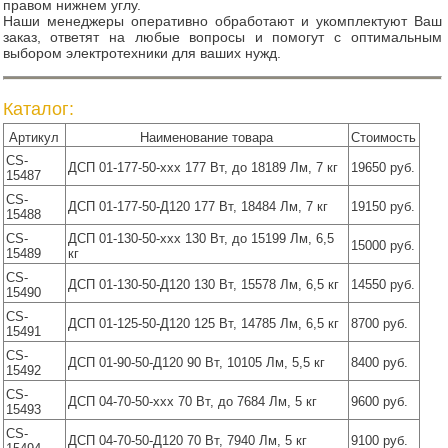
правом нижнем углу.
Наши менеджеры оперативно обработают и укомплектуют Ваш
заказ, ответят на любые вопросы и помогут с оптимальным
выбором электротехники для ваших нужд.
Каталог:
Артикул
Наименование товара
Стоимость
CS-
ДСП 01-177-50-ххх 177 Вт, до 18189 Лм, 7 кг
19650 руб.
15487
CS-
ДСП 01-177-50-Д120 177 Вт, 18484 Лм, 7 кг
19150 руб.
15488
CS-
ДСП 01-130-50-ххх 130 Вт, до 15199 Лм, 6,5
15000 руб.
15489
кг
CS-
ДСП 01-130-50-Д120 130 Вт, 15578 Лм, 6,5 кг
14550 руб.
15490
CS-
ДСП 01-125-50-Д120 125 Вт, 14785 Лм, 6,5 кг
8700 руб.
15491
CS-
ДСП 01-90-50-Д120 90 Вт, 10105 Лм, 5,5 кг
8400 руб.
15492
CS-
ДСП 04-70-50-ххх 70 Вт, до 7684 Лм, 5 кг
9600 руб.
15493
CS-
ДСП 04-70-50-Д120 70 Вт, 7940 Лм, 5 кг
9100 руб.