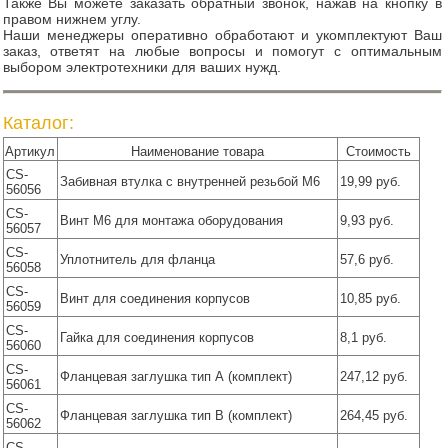
Также Вы можете заказать обратный звонок, нажав на кнопку в
правом нижнем углу.
Наши менеджеры оперативно обработают и укомплектуют Ваш
заказ, ответят на любые вопросы и помогут с оптимальным
выбором электротехники для ваших нужд.
Каталог:
Артикул
Наименование товара
Стоимость
CS-
Забивная втулка с внутренней резьбой M6
19,99 руб.
56056
CS-
Винт М6 для монтажа оборудования
9,93 руб.
56057
CS-
Уплотнитель для фланца
57,6 руб.
56058
CS-
Винт для соединения корпусов
10,85 руб.
56059
CS-
Гайка для соединения корпусов
8,1 руб.
56060
CS-
Фланцевая заглушка тип А (комплект)
247,12 руб.
56061
CS-
Фланцевая заглушка тип В (комплект)
264,45 руб.
56062
CS-