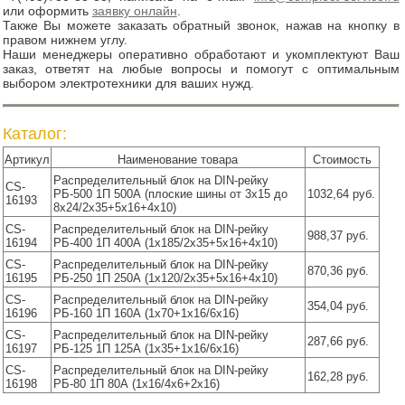
или оформить
заявку онлайн
.
Также Вы можете заказать обратный звонок, нажав на кнопку в
правом нижнем углу.
Наши менеджеры оперативно обработают и укомплектуют Ваш
заказ, ответят на любые вопросы и помогут с оптимальным
выбором электротехники для ваших нужд.
Каталог:
Артикул
Наименование товара
Стоимость
Распределительный блок на DIN-рейку
CS-
РБ-500 1П 500А (плоские шины от 3х15 до
1032,64 руб.
16193
8х24/2x35+5x16+4x10)
CS-
Распределительный блок на DIN-рейку
988,37 руб.
16194
РБ-400 1П 400А (1х185/2x35+5x16+4x10)
CS-
Распределительный блок на DIN-рейку
870,36 руб.
16195
РБ-250 1П 250А (1х120/2x35+5x16+4x10)
CS-
Распределительный блок на DIN-рейку
354,04 руб.
16196
РБ-160 1П 160А (1х70+1x16/6x16)
CS-
Распределительный блок на DIN-рейку
287,66 руб.
16197
РБ-125 1П 125А (1х35+1x16/6x16)
CS-
Распределительный блок на DIN-рейку
162,28 руб.
16198
РБ-80 1П 80А (1х16/4х6+2x16)